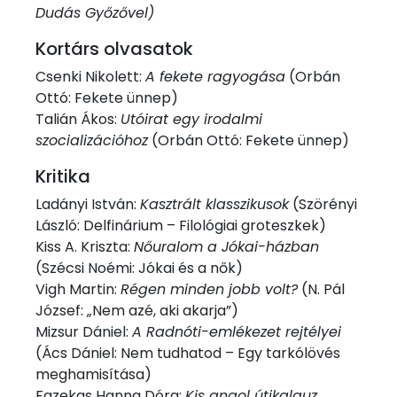
Dudás Győzővel)
Kortárs olvasatok
Csenki Nikolett:
A fekete ragyogása
(Orbán
Ottó: Fekete ünnep)
Talián Ákos:
Utóirat egy irodalmi
szocializációhoz
(Orbán Ottó: Fekete ünnep)
Kritika
Ladányi István:
Kasztrált klasszikusok
(Szörényi
László: Delfinárium – Filológiai groteszkek)
Kiss A. Kriszta:
Nőuralom a Jókai-házban
(Szécsi Noémi: Jókai és a nők)
Vigh Martin:
Régen minden jobb volt?
(N. Pál
József: „Nem azé, aki akarja”)
Mizsur Dániel:
A Radnóti-emlékezet rejtélyei
(Ács Dániel: Nem tudhatod – Egy tarkólövés
meghamisítása)
Fazekas Hanna Dóra:
Kis angol útikalauz