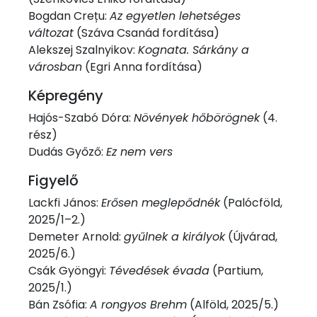
Bogdan Crețu:
Az egyetlen lehetséges
változat
(Száva Csanád fordítása)
Alekszej Szalnyikov:
Kognata. Sárkány a
városban
(Egri Anna fordítása)
Képregény
Hajós-Szabó Dóra:
Növények hőbörögnek
(4.
rész)
Dudás Győző:
Ez nem vers
Figyelő
Lackfi János:
Erősen meglepődnék
(Palócföld,
2025/1–2.)
Demeter Arnold:
gyűlnek a királyok
(Újvárad,
2025/6.)
Csák Gyöngyi:
Tévedések évada
(Partium,
2025/1.)
Bán Zsófia:
A rongyos Brehm
(Alföld, 2025/5.)