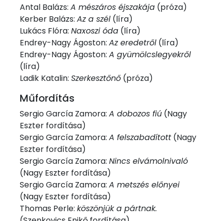
Antal Balázs:
A mészáros éjszakája
(próza)
Kerber Balázs:
Az a szél
(líra)
Lukács Flóra:
Naxoszi óda
(líra)
Endrey-Nagy Ágoston:
Az eredetről
(líra)
Endrey-Nagy Ágoston:
A gyümölcslegyekről
(líra)
Ladik Katalin:
Szerkesztőnő
(próza)
Műfordítás
Sergio García Zamora:
A dobozos fiú
(Nagy
Eszter fordítása)
Sergio García Zamora:
A felszabadított
(Nagy
Eszter fordítása)
Sergio García Zamora:
Nincs elvámolnivaló
(Nagy Eszter fordítása)
Sergio García Zamora:
A metszés előnyei
(Nagy Eszter fordítása)
Thomas Perle:
köszönjük a pártnak.
(Szenkovics Enikő fordítása)