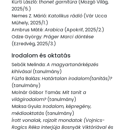
Kürti László:
thonet garnitúra
(Mozgó Világ,
2025/5.)
Nemes Z. Márió:
Katolikus rádió
(Vár Ucca
Műhely, 2025/1.)
Ambrus Máté:
Arabica
(Apokrif, 2025/2.)
Odze György:
Práger Marci döntése
(Ezredvég, 2025/3.)
Irodalom és oktatás
Sebők Melinda:
A magyartanárképzés
kihívásai
(tanulmány)
Fűzfa Balázs:
Határtalan irodalom(tanítás)?
(tanulmány)
Molnár Gábor Tamás:
Mit tanít a
világirodalom?
(tanulmány)
Maksa Gyula:
Irodalom, képregény,
médiaoktatás
(tanulmány)
Írott vonalak, rajzolt mondatok (Vojnics-
Rogics Réka interjúja Bosnyák Viktóriával és