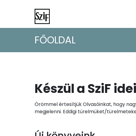
FŐOLDAL
Készül a SziF ide
Örömmel értesítjük Olvasóinkat, hogy nagy
megjelenni. Eddigi türelmüket/türelmeteke
Új könyveink