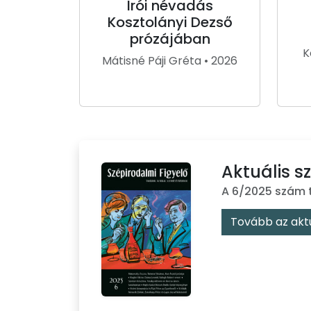
Írói névadás
Kosztolányi Dezső
prózájában
K
Mátisné Páji Gréta • 2026
Aktuális 
A 6/2025 szám 
Tovább az akt