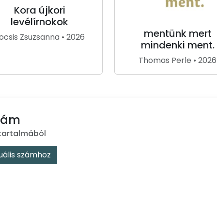
Kora újkori
levélírnokok
mentünk mert
ocsis Zsuzsanna • 2026
mindenki ment.
Thomas Perle • 2026
szám
tartalmából
uális számhoz