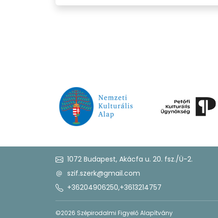
1072 Budapest, Akácfa u. 20. fsz./Ü-2.
szif.szerk@gmail.com
+36204906250
,
+3613214757
©2026 Szépirodalmi Figyelő Alapítvány