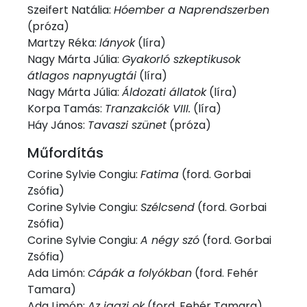
Szeifert Natália:
Hóember a Naprendszerben
(próza)
Martzy Réka:
lányok
(líra)
Nagy Márta Júlia:
Gyakorló szkeptikusok
átlagos napnyugtái
(líra)
Nagy Márta Júlia:
Áldozati állatok
(líra)
Korpa Tamás:
Tranzakciók VIII.
(líra)
Háy János:
Tavaszi szünet
(próza)
Műfordítás
Corine Sylvie Congiu:
Fatima
(ford. Gorbai
Zsófia)
Corine Sylvie Congiu:
Szélcsend
(ford. Gorbai
Zsófia)
Corine Sylvie Congiu:
A négy szó
(ford. Gorbai
Zsófia)
Ada Limón:
Cápák a folyókban
(ford. Fehér
Tamara)
Ada Limón:
Az igazi ok
(ford. Fehér Tamara)