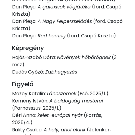
Dan Pleșa:
A galaxisok végjátéka
(ford. Csapó
Kriszta)
Dan Pleșa:
A Nagy Felperzselődés
(ford. Csapó
Kriszta)
Dan Pleșa:
Red herring
(ford. Csapó Kriszta)
Képregény
Hajós-Szabó Dóra:
Növények hőbörögnek
(3.
rész)
Dudás Győző:
Zabhegyezés
Figyelő
Mezey Katalin:
Láncszemek
(Eső, 2025/1.)
Kemény István:
A boldogság mesterei
(Parnasszus, 2025/1.)
Déri Anna:
kelet-európai nyár
(Forrás,
2025/4.)
Bálity Csaba:
A hely, ahol élünk
(Jelenkor,