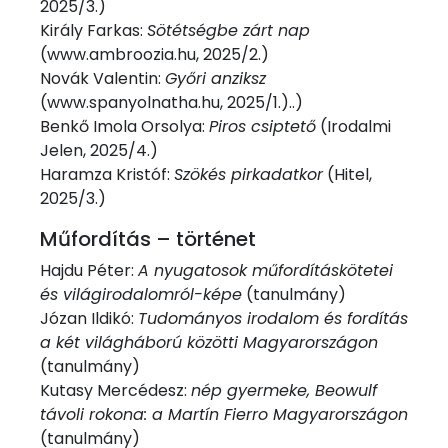
2025/3.)
Király Farkas:
Sötétségbe zárt nap
(www.ambroozia.hu, 2025/2.)
Novák Valentin:
Győri anziksz
(www.spanyolnatha.hu, 2025/1.)..)
Benkő Imola Orsolya:
Piros csiptető
(Irodalmi
Jelen, 2025/4.)
Haramza Kristóf:
Szökés pirkadatkor
(Hitel,
2025/3.)
Műfordítás – történet
Hajdu Péter:
A nyugatosok műfordításkötetei
és világirodalomról-képe
(tanulmány)
Józan Ildikó:
Tudományos irodalom és fordítás
a két világháború közötti Magyarországon
(tanulmány)
Kutasy Mercédesz:
nép gyermeke, Beowulf
távoli rokona: a Martín Fierro Magyarországon
(tanulmány)