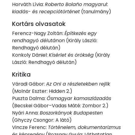
Horváth Lívia:
Roberto Bolaño magyarul:
kiadás- és recepciótörténet
(tanulmány)
Kortárs olvasatok
Ferencz-Nagy Zoltán:
Építkezés egy
rendhagyó délutánon
(Király László:
Rendhagyó délután)
Konkoly Dániel:
Kísérlet és örökség
(Király
László: Rendhagyó délután)
Kritika
Váradi Gábor:
Az Oni a részletekben rejlik
(Molnár Eszter: Hidden 2.)
Puszta Dalma:
Ősmagyar kamaszlázadás
(Becskei Gábor–Vadas Máté: Zombor 2.)
Nyári Anna:
Boszorkányok Budapesten
(Ghyczy Csongor: A látó)
Vincze Ferenc:
Történelem, dokumentarizmus
és képregény
(Pozsgay Gyula: Láthatatlan