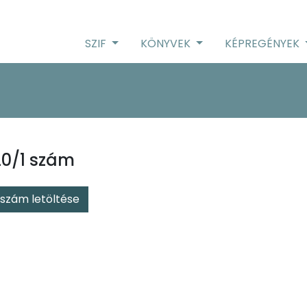
SZIF
KÖNYVEK
KÉPREGÉNYEK
0/1 szám
szám letöltése