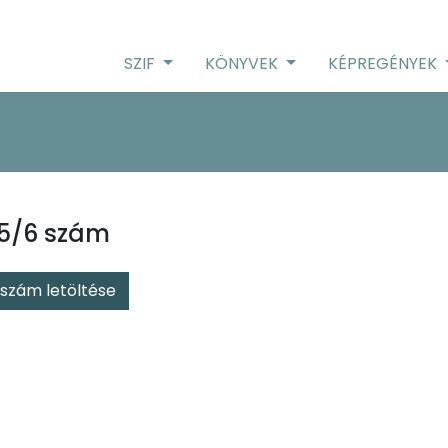
SZIF
KÖNYVEK
KÉPREGÉNYEK
15/6 szám
szám letöltése