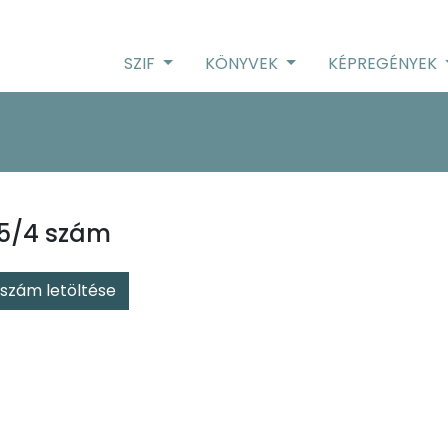
SZIF
KÖNYVEK
KÉPREGÉNYEK
15/4 szám
szám letöltése