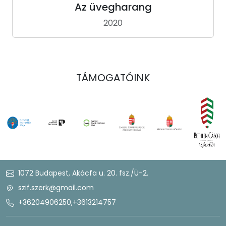
Az üvegharang
2020
TÁMOGATÓINK
1072 Budapest, Akácfa u. 20. fsz./Ü-2.
szif.szerk@gmail.com
+36204906250
,
+3613214757