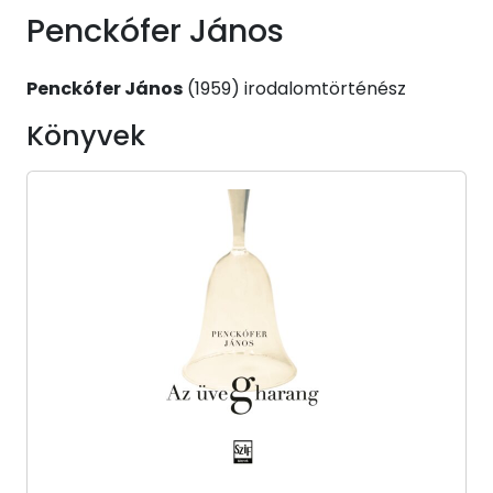
Penckófer János
Penckófer János
(1959) irodalomtörténész
Könyvek