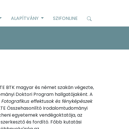
ALAPÍTVÁNY
SZIFONLINE
ELTE BTK magyar és német szakán végezte,
ományi Doktori Program hallgatójaként. A
. Fotografikus effektusok és fényképészek
LTE Összehasonlító Irodalomtudományi
ncheni egyetemek vendégoktatója, az
szerkesztő és fordító. Főbb kutatási
 többnyelvűség az