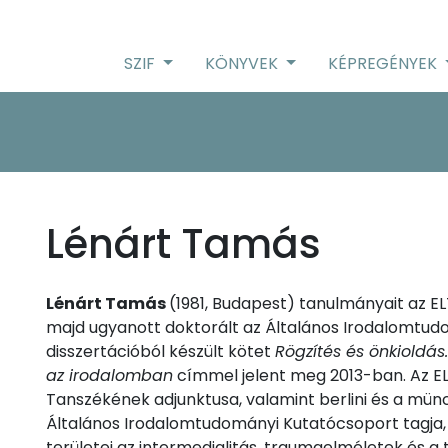
SZIF
KÖNYVEK
KÉPREGÉNYEK
Lénárt Tamás
Lénárt Tamás
(1981, Budapest) tanulmányait az 
majd ugyanott doktorált az Általános Irodalomtud
disszertációból készült kötet
Rögzítés és önkioldás
az irodalomban
címmel jelent meg 2013-ban. Az E
Tanszékének adjunktusa, valamint berlini és a mü
Általános Irodalomtudományi Kutatócsoport tagja, 
területei az intermedialitás, traumaelméletek és a