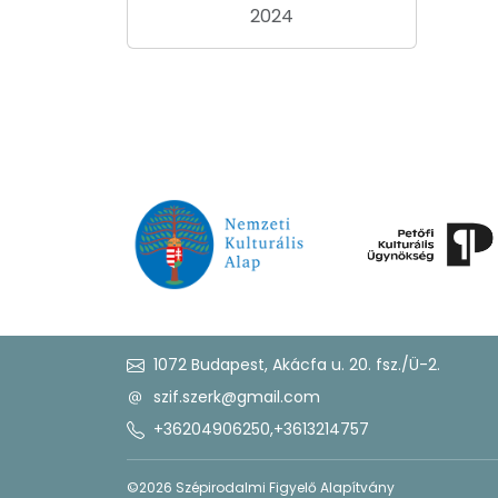
2024
1072 Budapest, Akácfa u. 20. fsz./Ü-2.
szif.szerk@gmail.com
+36204906250
,
+3613214757
©2026 Szépirodalmi Figyelő Alapítvány