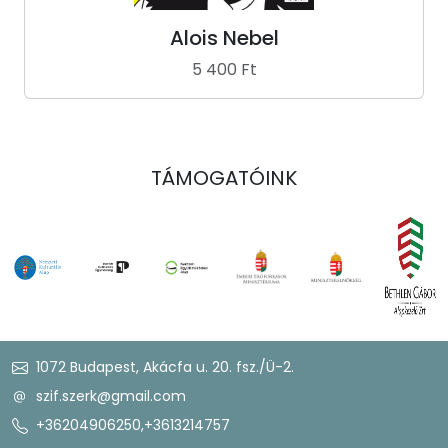
Alois Nebel
5 400 Ft
TÁMOGATÓINK
1072 Budapest, Akácfa u. 20. fsz./Ü-2.
szif.szerk@gmail.com
+36204906250
,
+3613214757