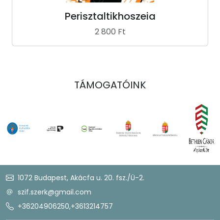
Perisztaltikhoszeia
2 800 Ft
TÁMOGATÓINK
1072 Budapest, Akácfa u. 20. fsz./Ü-2.
szif.szerk@gmail.com
+36204906250
,
+3613214757