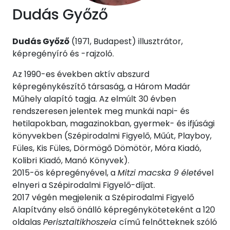
Dudás Győző
Dudás Győző
(1971, Budapest) illusztrátor,
képregényíró és -rajzoló.
Az 1990-es években aktív abszurd
képregénykészítő társaság, a Három Madár
Műhely alapító tagja. Az elmúlt 30 évben
rendszeresen jelentek meg munkái napi- és
hetilapokban, magazinokban, gyermek- és ifjúsági
könyvekben (Szépirodalmi Figyelő, Műút, Playboy,
Füles, Kis Füles, Dörmögő Dömötör, Móra Kiadó,
Kolibri Kiadó, Manó Könyvek).
2015-ös képregényével, a
Mitzi macska 9 életé
vel
elnyeri a Szépirodalmi Figyelő-díjat.
2017 végén megjelenik a Szépirodalmi Figyelő
Alapítvány első önálló képregényköteteként a 120
oldalas
Perisztaltikhoszeia
című felnőtteknek szóló