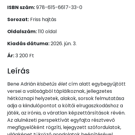
ISBN szám:
978-615-6617-33-0
Sorozat:
Friss hajtás
Oldalszám:
110 oldal
Kiadás dátuma:
2026. jún. 3.
Ár:
3 200 Ft
Leírás
Bene Adrián
kisbetűs élet
cím alatt egybegyűjtött
versei a valóságból táplálkoznak, jellegzetes
hétköznapi helyzetek, alakok, sorsok felmutatása
adja a kiindulópontot a költői elrugaszkodáshoz a
játék, az irónia, a váratlan képzettársítások révén.
Az alulnézeti perspektívát egyfajta résztvevő
megfigyelőként rögzíti, lejegyzett szófordulatok,
világképet tükröző gondolatok beépítésével,