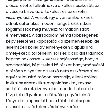
előszeretettel alkalmazva a kollázs eszközét, az
olvasóra bízva az értékelést és az érzelmi
viszonyulást. A versek így olyan embereknek
adnak autentikus módon hangot, akik ritkán
fogalmazzák meg művészi formában saját
élményeiket. A társadalom néma többségének
képviseletéhez kapcsolódik a személyesebb, de
jellemzően kollektív élményeken alapuló líra,
amelyeket a történelmi sors és a családi traumák
kapcsolnak össze. A versek sajátossága, hogy a
szociográfiai, képviseleti költészet hagyományától
eltérően a nyelvet a szerző nem eszközszerűen,
egyértelműsítő módon használja, ellenkezőleg:
lexikai és szintaktikai megoldásokkal, ravasz
sortörésekkel, bizonytalan mondathatárokkal
hívja fel a figyelmet a látszólag egyértelmű
tényekkel kapcsolatban a több lehetséges
olvasatra, az értelmezés kényszerére.