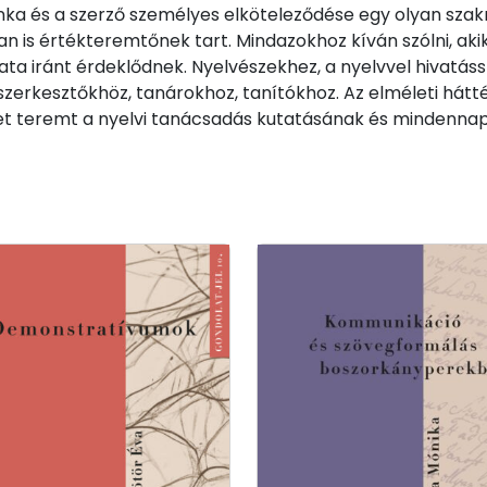
ka és a szerző személyes elköteleződése egy olyan szak
 is értékteremtőnek tart. Mindazokhoz kíván szólni, aki
ata iránt érdeklődnek. Nyelvészekhez, a nyelvvel hivatá
szerkesztőkhöz, tanárokhoz, tanítókhoz. Az elméleti hátt
et teremt a nyelvi tanácsadás kutatásának és mindenn