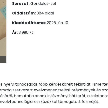
Sorozat:
Gondolat-Jel
Oldalszám:
384 oldal
Kiadás dátuma:
2026. jún. 10.
Ár:
3 990 Ft
s nyelvi tanácsadás főbb kérdésköreit tekinti át. Ismer
 ország szervezett nyelvmenedzselési intézményeit és azo
éséről, bemutatja annak intézményi hátterét, a telefono
 nyelvtechnológiai eszközökkel támogatott formáját.