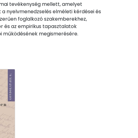
mai tevékenység mellett, amelyet
k a nyelvmenedzselés elméleti kérdései és
sszerűen foglalkozó szakemberekhez,
ér és az empirikus tapasztalatok
api működésének megismerésére.