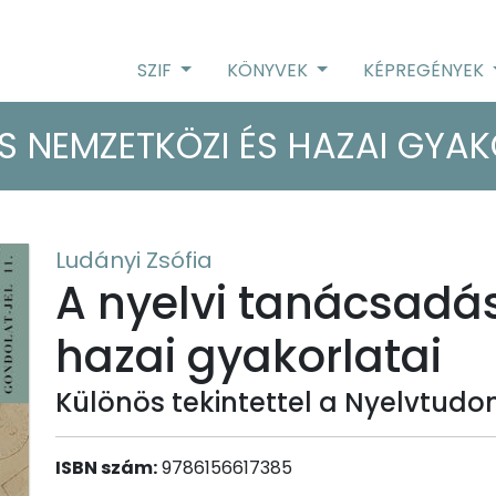
SZIF
KÖNYVEK
KÉPREGÉNYEK
S NEMZETKÖZI ÉS HAZAI GYAK
Ludányi Zsófia
A nyelvi tanácsadá
hazai gyakorlatai
Különös tekintettel a Nyelvtud
ISBN szám:
9786156617385