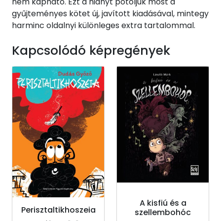
nem kapható. Ezt a hiányt pótoljuk most a
gyűjteményes kötet új, javított kiadásával, mintegy
harminc oldalnyi különleges extra tartalommal.
Kapcsolódó képregények
A kisfiú és a
Perisztaltikhoszeia
szellembohóc