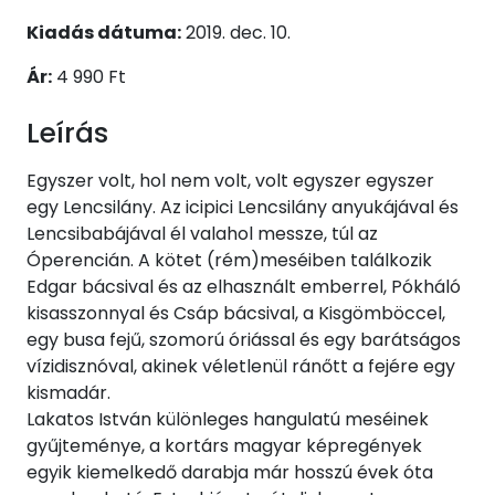
Kiadás dátuma:
2019. dec. 10.
Ár:
4 990 Ft
Leírás
Egyszer volt, hol nem volt, volt egyszer egyszer
egy Lencsilány. Az icipici Lencsilány anyukájával és
Lencsibabájával él valahol messze, túl az
Óperencián. A kötet (rém)meséiben találkozik
Edgar bácsival és az elhasznált emberrel, Pókháló
kisasszonnyal és Csáp bácsival, a Kisgömböccel,
egy busa fejű, szomorú óriással és egy barátságos
vízidisznóval, akinek véletlenül ránőtt a fejére egy
kismadár.
Lakatos István különleges hangulatú meséinek
gyűjteménye, a kortárs magyar képregények
egyik kiemelkedő darabja már hosszú évek óta