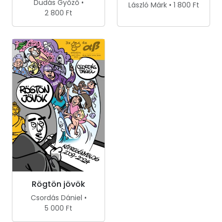
Dudás Győző •
László Márk • 1 800 Ft
2 800 Ft
Rögtön jövök
Csordás Dániel •
5 000 Ft