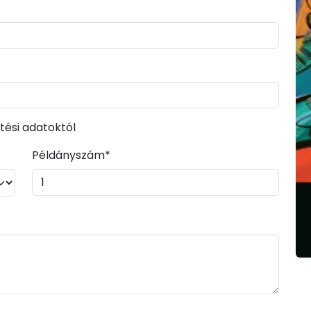
tési adatoktól
Példányszám*