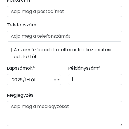
Posta cím*
Telefonszám
A számlázási adatok eltérnek a kézbesítési
adatoktól
Lapszámok*
Példányszám*
Megjegyzés