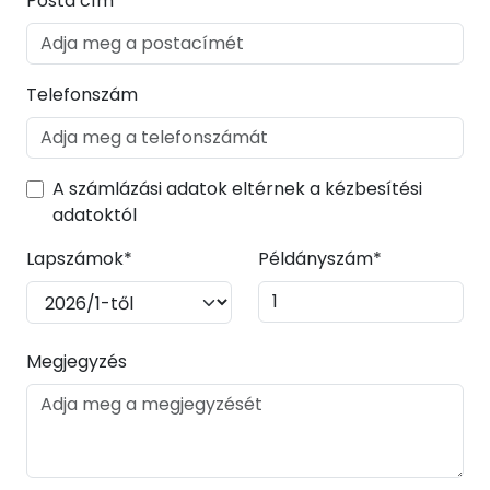
Posta cím*
Telefonszám
A számlázási adatok eltérnek a kézbesítési
adatoktól
Lapszámok*
Példányszám*
Megjegyzés